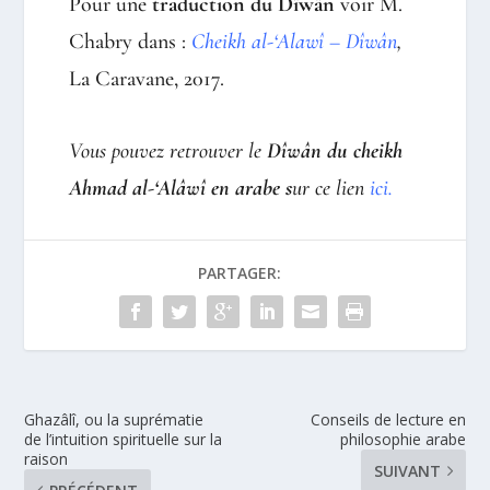
Pour une
traduction du Dîwân
voir M.
Chabry dans :
Cheikh al-‘Alawî – Dîwân
,
La Caravane, 2017.
Vous pouvez retrouver le
Dîwân du cheikh
Ahmad al-‘Alâwî en arabe
s
ur ce lien
ici.
PARTAGER:
Ghazâlî, ou la suprématie
Conseils de lecture en
de l’intuition spirituelle sur la
philosophie arabe
raison
SUIVANT