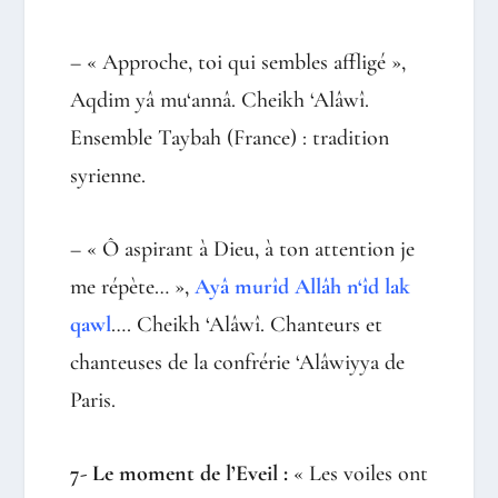
– « Approche, toi qui sembles affligé »,
Aqdim yâ mu‘annâ. Cheikh ‘Alâwî.
Ensemble Taybah (France) : tradition
syrienne.
– « Ô aspirant à Dieu, à ton attention je
me répète… »,
Ayâ murîd Allâh n‘îd lak
qawl
…. Cheikh ‘Alâwî. Chanteurs et
chanteuses de la confrérie ‘Alâwiyya de
Paris.
7- Le moment de l’Eveil :
« Les voiles ont