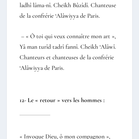
ladhî lâma-nî. Cheikh Bûzîdî. Chanteuse
de la confrérie ‘Alâwiyya de Paris.
– « Ô toi qui veux connaître mon art »,
Yâ man turîd tadrî fannî. Cheikh ‘Alâwî.
Chanteurs et chanteuses de la confrérie
‘Alâwiyya de Paris.
12- Le « retour » vers les hommes :
« Invoque Dieu, ô mon compagnon »,