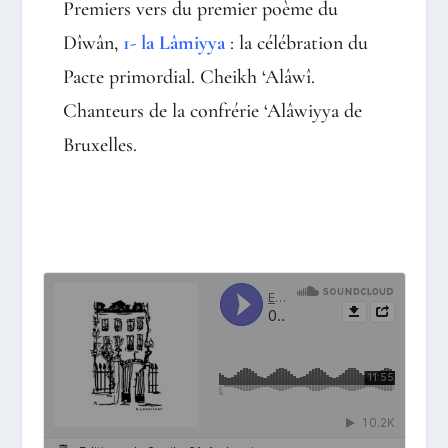
Premiers vers du premier poème du
Dîwân,
1-
la Lâmiyya
: la célébration du
Pacte primordial. Cheikh ‘Alâwî.
Chanteurs de la confrérie ‘Alâwiyya de
Bruxelles.