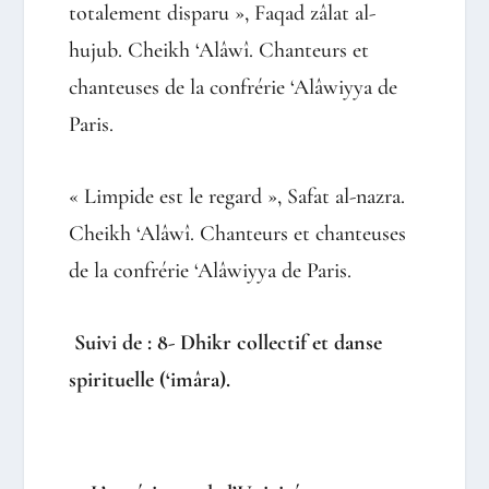
totalement disparu », Faqad zâlat al-
hujub. Cheikh ‘Alâwî. Chanteurs et
chanteuses de la confrérie ‘Alâwiyya de
Paris.
« Limpide est le regard », Safat al-nazra.
Cheikh ‘Alâwî. Chanteurs et chanteuses
de la confrérie ‘Alâwiyya de Paris.
Suivi de : 8- Dhikr collectif et danse
spirituelle (‘imâra).