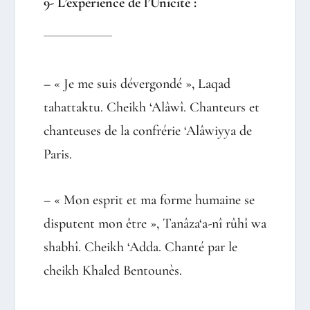
9- L’expérience de l’Unicité :
– « Je me suis dévergondé », Laqad
tahattaktu. Cheikh ‘Alâwî. Chanteurs et
chanteuses de la confrérie ‘Alâwiyya de
Paris.
– « Mon esprit et ma forme humaine se
disputent mon être », Tanâza‘a-nî rûhî wa
shabhî. Cheikh ‘Adda. Chanté par le
cheikh Khaled Bentounès.