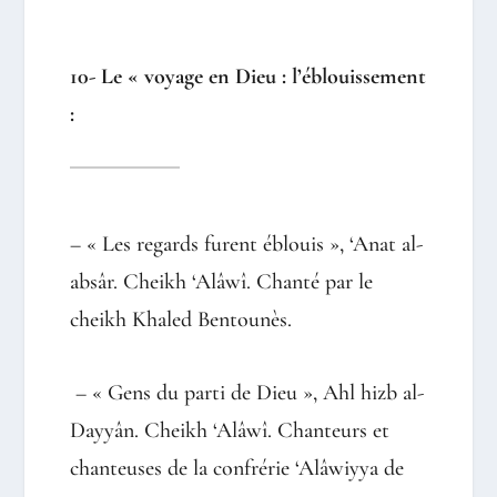
10- Le « voyage en Dieu : l’éblouissement
:
– « Les regards furent éblouis », ‘Anat al-
absâr. Cheikh ‘Alâwî. Chanté par le
cheikh Khaled Bentounès.
– « Gens du parti de Dieu », Ahl hizb al-
Dayyân. Cheikh ‘Alâwî. Chanteurs et
chanteuses de la confrérie ‘Alâwiyya de