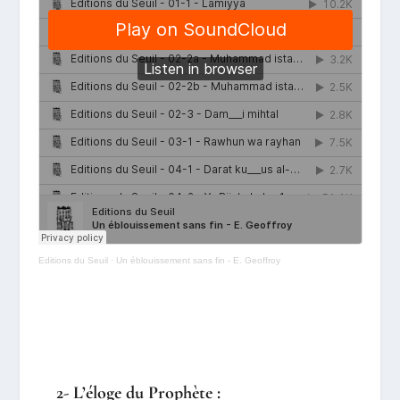
Editions du Seuil
·
Un éblouissement sans fin - E. Geoffroy
2- L’éloge du Prophète :