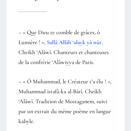
– « Que Dieu te comble de grâces, ô
Lumière ! »,
Sallâ Allâh ‘alayk yâ nûr
.
Cheikh ‘Alâwî. Chanteurs et chanteuses
de la confrérie ‘Alâwiyya de Paris.
– « Ô Muhammad, le Créateur t’a élu ! »,
Muhammad istafâ-ka al-Bârî. Cheikh
‘Alâwî. Tradition de Mostaganem, suivi
par un extrait du même poème en langue
kabyle.