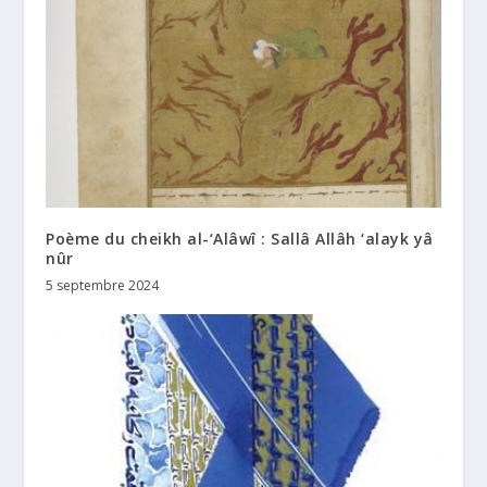
Poème du cheikh al-‘Alâwî : Sallâ Allâh ‘alayk yâ
nûr
5 septembre 2024