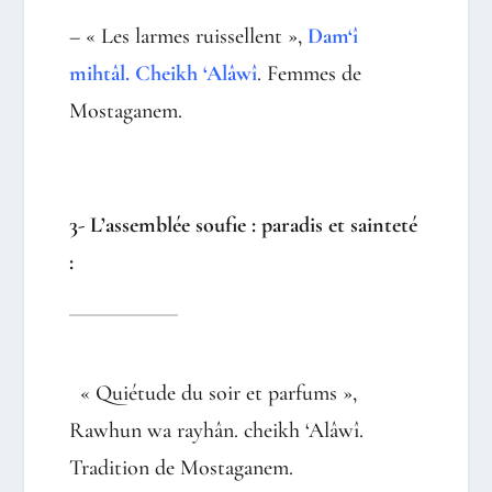
– « Les larmes ruissellent »,
Dam‘î
mihtâl. Cheikh ‘Alâwî
. Femmes de
Mostaganem.
3- L’assemblée soufie : paradis et sainteté
:
« Quiétude du soir et parfums »,
Rawhun wa rayhân. cheikh ‘Alâwî.
Tradition de Mostaganem.