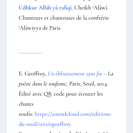
Udhkur Allâh yâ rafîqî
. Cheikh ‘Alâwî.
Chanteurs et chanteuses de la confrérie
‘Alâwiyya de Paris.
E. Geoffroy,
Un
éblouissement sans fin –
La
poésie dans le soufisme,
Paris, Seuil, 2014.
Édité avec QR code pour écouter les
chants
soufis:
https://soundcloud.com/editions-
du-seuil/sets/egeoffroy
.