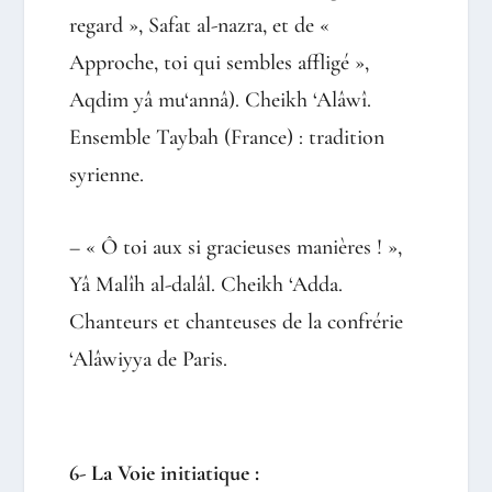
regard », Safat al-nazra, et de «
Approche, toi qui sembles affligé »,
Aqdim yâ mu‘annâ). Cheikh ‘Alâwî.
Ensemble Taybah (France) : tradition
syrienne.
– « Ô toi aux si gracieuses manières ! »,
Yâ Malîh al-dalâl. Cheikh ‘Adda.
Chanteurs et chanteuses de la confrérie
‘Alâwiyya de Paris.
6- La Voie initiatique :