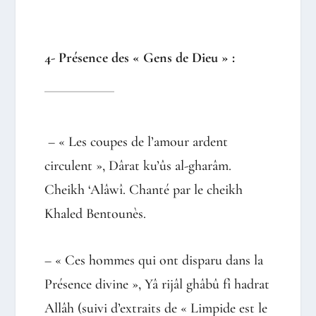
4- Présence des « Gens de Dieu » :
– « Les coupes de l’amour ardent
circulent », Dârat ku’ûs al-gharâm.
Cheikh ‘Alâwî. Chanté par le cheikh
Khaled Bentounès.
– « Ces hommes qui ont disparu dans la
Présence divine », Yâ rijâl ghâbû fî hadrat
Allâh (suivi d’extraits de « Limpide est le