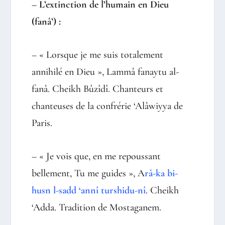
– L’extinction de l’humain en Dieu
(fanâ’) :
– « Lorsque je me suis totalement
annihilé en Dieu », Lammâ fanaytu al-
fanâ. Cheikh Bûzîdî. Chanteurs et
chanteuses de la confrérie ‘Alâwiyya de
Paris.
– « Je vois que, en me repoussant
bellement, Tu me guides », A
râ-ka bi-
husn l-sadd ‘annî turshidu-nî
. Cheikh
‘Adda. Tradition de Mostaganem.