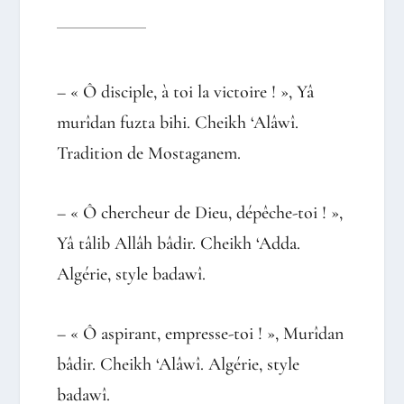
– « Ô disciple, à toi la victoire ! », Yâ
murîdan fuzta bihi. Cheikh ‘Alâwî.
Tradition de Mostaganem.
– « Ô chercheur de Dieu, dépêche-toi ! »,
Yâ tâlib Allâh bâdir. Cheikh ‘Adda.
Algérie, style badawî.
– « Ô aspirant, empresse-toi ! », Murîdan
bâdir. Cheikh ‘Alâwî. Algérie, style
badawî.