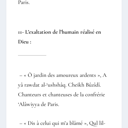
Paris.
11- L’exaltation de l’humain réalisé en
Dieu :
– « Ô jardin des amoureux ardents », A
yâ rawdat al-‘ushshâq. Cheikh Bûzîdî.
Chanteurs et chanteuses de la confrérie
‘Alâwiyya de Paris.
– « Dis à celui qui m’a blâmé », Qul lil-