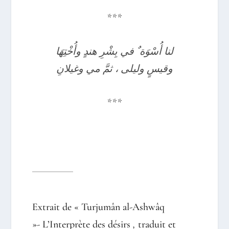
***
لنا أُسْوَة ٌ في بِشْرِ هندٍ وأُخْتِهَا
وقيسٍ وليلى ، ثمَّ مي وغيلانِ
***
Extrait de « Turjumân al-Ashwâq
»-
L’Interprète des désirs
,
traduit et