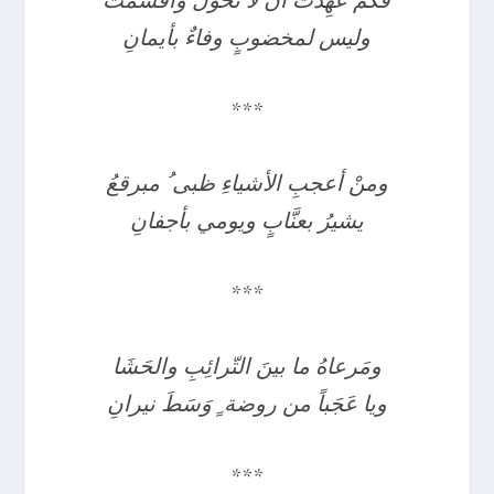
فكَم عَهِدَتْ أن لا تحولَ وأقسمتْ
وليس لمخضوبٍ وفاءٌ بأيمانِ
***
ومنْ أعجبِ الأشياءِ ظبى ُ مبرقعُ
يشيرُ بعنَّابٍ ويومي بأجفانِ
***
ومَرعاهُ ما بينَ التّرائِبِ والحَشَا
ويا عَجَباً من روضة ٍ وَسَطَ نيرانِ
***