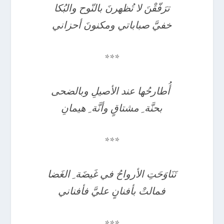
ترَفّقْنَ لا تُظهرنَ بالنّوح والبُكا
خفيَّ صباباتي ومكنونَ أحزاني
***
أُطارحُها عند الأصيلِ وبالضحى
بحنَّة ِ مشتاقٍ وأنَّة ِ هيمانِ
***
تَنَاوَحَتِ الأرواحُ في غَيضَة ِ الغَضا
فمالتْ بأفنانٍ عليَّ فأفناني