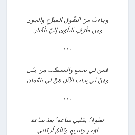
***
وجاءتْ منَ الشَّوقِ المبرَّحِ والجوى
ومن طُرَفِ البَلْوَى إليّ بأفْنانِ
***
فمَن لي بجمعٍ والمحصَّب مِن مِنًى
ومَنْ لي بِذاتِ الأثْلِ مَنْ لِي بنَعْمان
***
تطوفُ بقلبي ساعة ً بعدَ ساعة
لوَجدٍ وتبريحٍ وتَلثُمُ أركاني