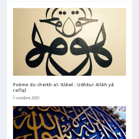
Poème du cheikh al-‘Alâwî : Udhkur Allâh yâ
rafîqî
1 octobre 2021