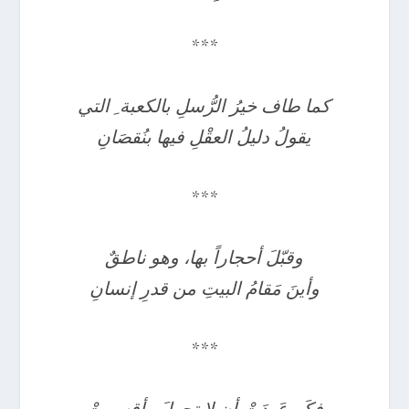
***
كما طاف خيرُ الرُّسلِ بالكعبة ِ التي
يقولُ دليلُ العقْلِ فيها بنُقصَانِ
***
وقبّلَ أحجاراً بها، وهو ناطقٌ
وأينَ مَقامُ البيتِ من قدرِ إنسانِ
***