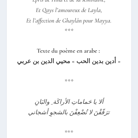
Et Qays l’amoureux de Layla,
Et l’affection de Ghaylân pour Mayya.
***
Texte du poème en arabe :
ي »
أدين بدين الحب »
محيي الدين بن عرب
***
ألا يا حَماماتِ الأراكَة ِ والبَانِ
ترَفّقْنَ لا تُضْعِفْنَ بالشجوِ أشجاني
***