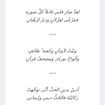
لقدْ صارَ قلبي قابلاً كلَّ صورة
فمَرْعًى لغِزْلاَنٍ وديرٌ لرُهْبانِ
***
وبَيْتٌ لأوثانٍ وكعبة ُ طائفٍ
وألواحُ توراة ٍ ومصحفُ قرآنِ
***
أدينُ بدينِ الحبِّ أنَّى توجَّهتْ
رَكائِبُهُ فالحُبُّ ديني وإيماني