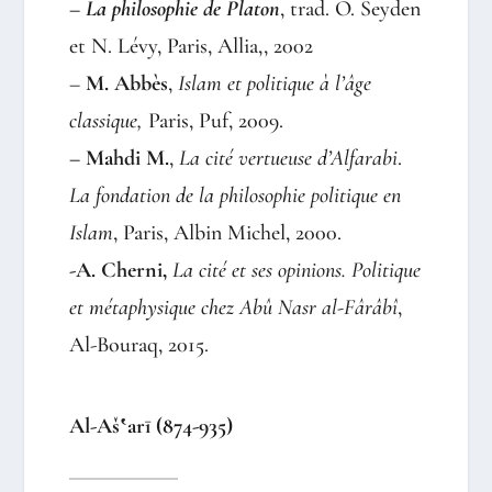
–
La philosophie de Platon
, trad. O. Seyden
et N. Lévy, Paris, Allia,, 2002
–
M. Abbès
,
Islam et politique à l’âge
classique,
Paris, Puf, 2009.
– Mahdi M.
,
La cité vertueuse d’Alfarabi
.
La fondation de la philosophie politique en
Islam
, Paris, Albin Michel, 2000.
-A. Cherni,
La cité et ses opinions. Politique
et métaphysique chez Abû Nasr al-Fârâbî
,
Al-Bouraq, 2015.
Al-Aš‛arī (874-935)