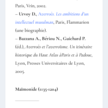
Paris, Vrin, 2002.
–
Urvoy D.
,
A
verroès. Les ambitions d’un
intellectuel musulman
, Paris, Flammarion
(une biographie).
–
Bazzana A., Bériou N., Guichard P.
(éd.),
Averroès et l’averroïsme. Un itinéraire
historique du Haut Atlas à
Paris et à Padoue
,
Lyon, Presses Universitaires de Lyon,
2005.
Maïmonide (1135-1204)