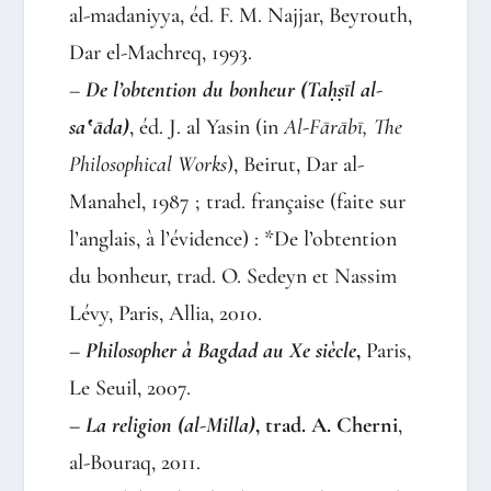
al-madaniyya, éd. F. M. Najjar, Beyrouth,
Dar el-Machreq, 1993.
–
De l’obtention du bonheur (Taḥṣīl al-
sa‛āda)
, éd. J. al Yasin (in
Al-Fārābī, The
Philosophical Works
), Beirut, Dar al-
Manahel, 1987 ; trad. française (faite sur
l’anglais, à l’évidence) : *De l’obtention
du bonheur, trad. O. Sedeyn et Nassim
Lévy, Paris, Allia, 2010.
–
Philosopher à Bagdad au Xe siècle
,
Paris,
Le Seuil, 2007.
–
La religion (al-Milla)
, trad. A. Cherni
,
al-Bouraq, 2011.