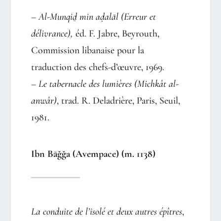
–
Al-Munqiḏ min aḍalāl (Erreur et
délivrance),
éd. F. Jabre, Beyrouth,
Commission libanaise pour la
traduction des chefs-d’œuvre, 1969.
–
Le tabernacle des lumières (Michkât al-
anwâr)
, trad. R. Deladrière, Paris, Seuil,
1981.
Ibn Bāğğa (Avempace) (m. 1138)
La conduite de l’isolé et deux autres épîtres
,