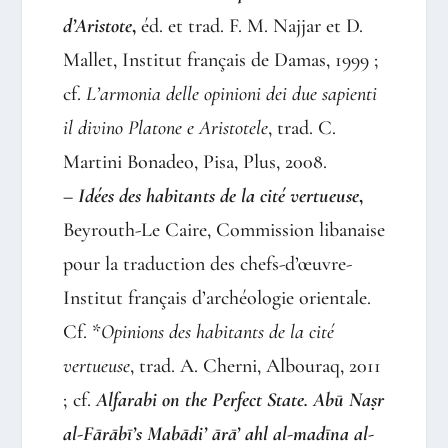
d’Aristote
,
éd. et trad. F. M. Najjar et D.
Mallet, Institut français de Damas, 1999 ;
cf.
L’armonia delle opinioni dei due sapienti
il divino Platone e Aristotele
, trad. C.
Martini Bonadeo, Pisa, Plus, 2008.
–
Idées des habitants de la cité vertueuse
,
Beyrouth-Le Caire, Commission libanaise
pour la traduction des chefs-d’œuvre-
Institut français d’archéologie orientale.
Cf. *
Opinions des habitants de la cité
vertueuse
, trad. A. Cherni, Albouraq, 2011
; cf.
Alfarabi on the Perfect State. Abū Naṣr
al-Fārābī’s Mabādi’ ārā’ ahl
al-madīna al-