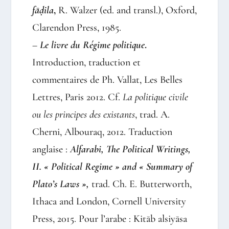
fāḍila
,
R. Walzer (ed. and transl.), Oxford,
Clarendon Press, 1985.
–
Le livre du Régime politique
.
Introduction, traduction et
commentaires de Ph. Vallat, Les Belles
Lettres, Paris 2012. Cf.
La politique civile
ou les principes des existants
, trad. A.
Cherni, Albouraq, 2012. Traduction
anglaise :
Alfarabi, The Political Writings,
II. « Political Regime » and « Summary of
Plato’s Laws »,
trad. Ch. E. Butterworth,
Ithaca and London, Cornell University
Press, 2015. Pour l’arabe : Kitāb alsiyāsa