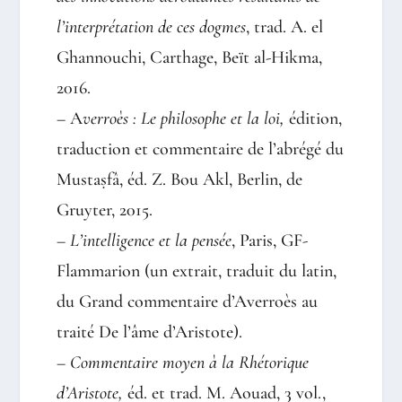
l’interprétation de ces dogmes
, trad. A. el
Ghannouchi, Carthage, Beït al-Hikma,
2016.
– A
verroès : Le philosophe et la loi,
édition,
traduction et commentaire de l’abrégé du
Mustaṣfâ, éd. Z. Bou Akl, Berlin, de
Gruyter, 2015.
–
L’intelligence et la pensée
, Paris, GF-
Flammarion (un extrait, traduit du latin,
du Grand commentaire d’Averroès au
traité De l’âme d’Aristote).
–
Commentaire moyen à la Rhétorique
d’Aristote,
éd. et trad. M. Aouad, 3 vol.,