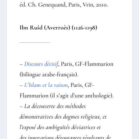
éd. Ch. Genequand, Paris, Vrin, 2010.
Ibn Rušd (Averroès) (1126-1198)
–
Discours décisif
, Paris, GF-Flammarion
(bilingue arabe-français).
–
L’Islam et la raison
, Paris, GF-
Flammarion (il s’agit d’une anthologie).
–
La découverte des méthodes
démonstratives des dogmes religieux, et
l’exposé des ambiguïtés déviatrices et
des
innovations déroutantes résultants de