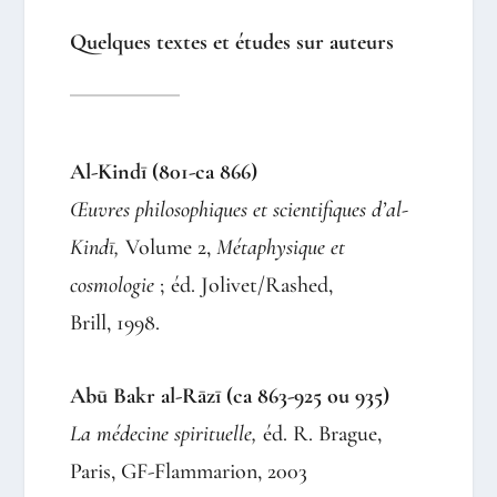
Quelques textes et études sur auteurs
Al-Kindī (801-ca 866)
Œuvres philosophiques et scientifiques d’al-
Kindī,
Volume 2,
Métaphysique et
cosmologie
; éd. Jolivet/Rashed,
Brill, 1998.
Abū Bakr al-Rāzī (ca 863-925 ou 935)
La médecine spirituelle,
éd. R. Brague,
Paris, GF-Flammarion, 2003