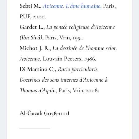
Sebti M.
,
Avicenne. L’âme humaine
,
Paris,
PUF, 2000.
Gardet L.,
La pensée religieuse d’Avicenne
(Ibn Sînâ)
, Paris, Vrin, 1951.
Michot J. R.
,
La destinée de l’homme selon
Avicenne,
Louvain Peeters, 1986.
Di Martino C.,
Ratio particularis.
Doctrines des sens internes d’Avicenne à
Thomas d’Aquin
, Paris, Vrin, 2008.
Al-Ġazālī (1058-1111)