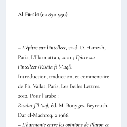
Al-Fārābī (ca 870-950)
– L’épître sur l’intellect
,
trad. D. Hamzah,
Paris, L’Harmattan, 2001 ;
Epître sur
l’intellect (Risāla fī l-‛aql).
Introduction, traduction, et commentaire
de Ph. Vallat, Paris, Les Belles Lettres,
2012. Pour l’arabe :
Risalat fi’l-‘aql,
éd. M. Bouyges, Beyrouth,
Dar el-Machreq, 2 1986.
–
L’harmonie entre les opinions de Platon et