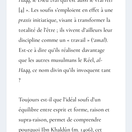
Haqq
, le Dieu
vrai
qui est aussi le vrai
réel
[4]
». Les soufis s’emploient en effet à une
praxis
initiatique, visant à transformer la
totalité de l’être ; ils vivent d’ailleurs leur
discipline comme un « travail » (
‘amal
).
Est-ce à dire qu’ils réalisent davantage
que les autres musulmans le Réel,
al-
Haqq
, ce nom divin qu’ils invoquent tant
?
Toujours est-il que l’idéal soufi d’un
équilibre entre esprit et forme, raison et
supra-raison, permet de comprendre
pourquoi Ibn Khaldûn (m. 1406), cet