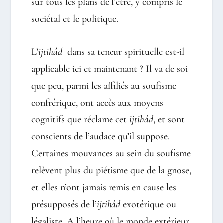
sur tous les plans de l’être, y compris le
sociétal et le politique.
L’
ijtihâd
dans sa teneur spirituelle est-il
applicable ici et maintenant ? Il va de soi
que peu, parmi les affiliés au soufisme
confrérique, ont accès aux moyens
cognitifs que réclame cet
ijtihâd
, et sont
conscients de l’audace qu’il suppose.
Certaines mouvances au sein du soufisme
relèvent plus du piétisme que de la gnose,
et elles n’ont jamais remis en cause les
présupposés de l’
ijtihâd
exotérique ou
légaliste. A l’heure où le monde extérieur