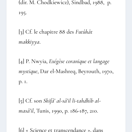
(dir. M. Chodkiewicz), Sindbad, 1988, p.
195.
[3]
Cf. le chapitre 88 des
Futûhât
makkiyya
.
[4]
P. Nwyia,
Exégèse coranique et langage
mystique
, Dar el-Mashreq, Beyrouth, 1970,
p. 1.
[5]
Cf. son
Shifâ’ al-sâ’il li-tahdhîb al-
masâ’il
, Tunis, 1990, p. 186-187, 210.
[6]
« Science et transcendance », dans