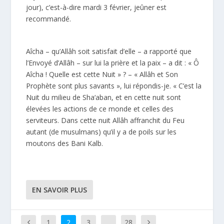
jour), c’est-à-dire mardi 3 février, jeûner est
recommandé.
Aîcha – qu’Allâh soit satisfait d’elle – a rapporté que
l’Envoyé d’Allâh – sur lui la prière et la paix – a dit : « Ô
Aîcha ! Quelle est cette Nuit » ? – « Allâh et Son
Prophète sont plus savants », lui répondis-je. « C’est la
Nuit du milieu de Sha‘aban, et en cette nuit sont
élevées les actions de ce monde et celles des
serviteurs. Dans cette nuit Allâh affranchit du Feu
autant (de musulmans) qu’il y a de poils sur les
moutons des Bani Kalb.
EN SAVOIR PLUS
1
2
3
…
28