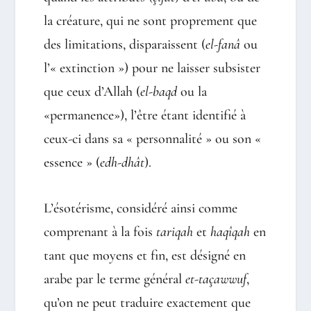
la créature, qui ne sont proprement que
des limitations, disparaissent (
el-fanâ
ou
l’« extinction ») pour ne laisser subsister
que ceux d’Allah (
el-baqd
ou la
«permanence»), l’être étant identifié à
ceux-ci dans sa « personnalité » ou son «
essence » (
edh-dhât
).
L’ésotérisme, considéré ainsi comme
comprenant à la fois
tariqah
et
haqîqah
en
tant que moyens et fin, est désigné en
arabe par le terme général
et-taçawwuf
,
qu’on ne peut traduire exactement que