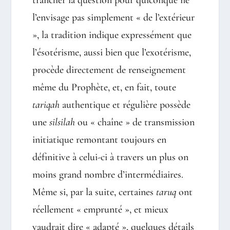
trancher la question pour quiconque ne
l’envisage pas simplement « de l’extérieur
», la tradition indique expressément que
l’ésotérisme, aussi bien que l’exotérisme,
procède directement de renseignement
même du Prophète, et, en fait, toute
tariqah
authentique et régulière possède
une
silsilah
ou « chaîne » de transmission
initiatique remontant toujours en
définitive à celui-ci à travers un plus on
moins grand nombre d’intermédiaires.
Même si, par la suite, certaines
taruq
ont
réellement « emprunté », et mieux
vaudrait dire « adapté », quelques détails