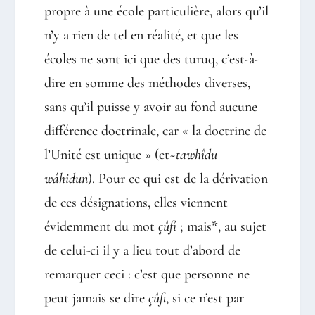
propre à une école particulière, alors qu’il
n’y a rien de tel en réalité, et que les
écoles ne sont ici que des turuq, c’est-à-
dire en somme des méthodes diverses,
sans qu’il puisse y avoir au fond aucune
différence doctrinale, car « la doctrine de
l’Unité est unique » (et~
tawhîdu
wâhidun
). Pour ce qui est de la dérivation
de ces désignations, elles viennent
évidemment du mot
çûfî
; mais*, au sujet
de celui-ci il y a lieu tout d’abord de
remarquer ceci : c’est que personne ne
peut jamais se dire
çûfi
, si ce n’est par