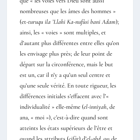
que « les voies vers Dieu sont aussi
nombreuses que les âmes des hommes »
(et-
turuqu ila ’Llahi Ka-nufûsi bani Adam
);
ainsi, les « voies » sont multiples, et
d’autant plus différentes entre elles qu’on
les envisage plus près; de leur point de
départ sur la circonférence, mais le but
est un, car il n’y a qu’un seul centre et
qu’une seule vérité. En toute rigueur, les
différences initiales s’effacent avec l’«
individualité » elle-même (
el-inniyah
, de
ana, « moi »), c’est-à-dire quand sont
atteints les états supérieurs de l’être et
quand les attributs (
çifàt
) d’
el-abd
, ou de