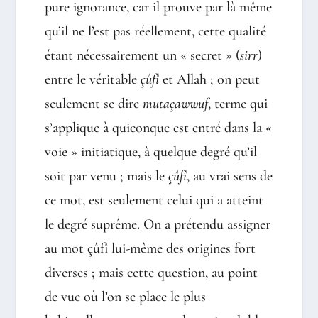
pure ignorance, car il prouve par là même
qu’il ne l’est pas réellement, cette qualité
étant nécessairement un « secret » (
sirr
)
entre le véritable
çûfî
et Allah ; on peut
seulement se dire
mutaçawwuf
, terme qui
s’applique à quiconque est entré dans la «
voie » initiatique, à quelque degré qu’il
soit par venu ; mais le
çûfî
, au vrai sens de
ce mot, est seulement celui qui a atteint
le degré suprême. On a prétendu assigner
au mot çûfî lui-même des origines fort
diverses ; mais cette question, au point
de vue où l’on se place le plus