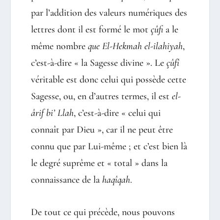
par l’addition des valeurs numériques des
lettres dont il est formé le mot
çûfi
a le
même nombre
que El-Hekmah el-ilahiyah
,
c’est-à-dire « la Sagesse divine ». Le
çûfî
véritable est donc celui qui possède cette
Sagesse, ou, en d’autres termes, il est
el-
ârif bi’ Llah
, c’est-à-dire « celui qui
connaît par Dieu », car il ne peut être
connu que par Lui-même ; et c’est bien là
le degré suprême et « total » dans la
connaissance de la
haqîqah
.
De tout ce qui précède, nous pouvons