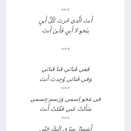
***
أَنتَ الَّذي حُزتَ كُلَّ أَينٍ
بِنَحوِ لا أَينٍ فَأَينَ أَنتَ
***
فَفي فَنائي فَنا فَنائي
وَفي فَنائي وُجِدتَ أَنتَ
***
في مَحو اِسمي وَرَسمِ جِسمي
سَأَلتُ عَني فَقُلتُ أَنتَ
***
أَشمارُ سِرّي إِلَيكَ حَتّى