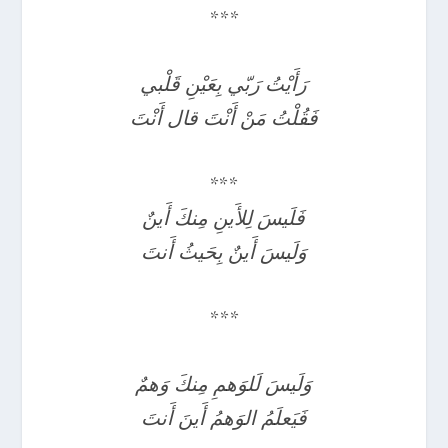
***
رَأَيْتُ رَبّي بِعَيْنِ قَلْبي
فَقُلْتُ مَنْ أَنْتَ قال أَنْتَ
***
فَلَيسَ لِلأَينِ مِنكَ أَينٌ
وَلَيسَ أَينٌ بِحَيثُ أَنتَ
***
وَلَيسَ لَلوَهمِ مِنكَ وَهمٌ
فَيَعلَمُ الوَهمُ أَينَ أَنتَ