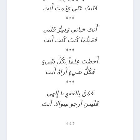
فَنَيتُ عَنّي وَدُمتَ أَنتَ
***
أَنتَ حَياتي وَسِرُّ قَلبي
فَحَيثُما كُنتُ كُنتَ أَنتَ
***
أَحَطتَ عِلماً بِكُلِّ شَيءٍ
فَكُلُّ شَيءٍ أَراهُ أَنتَ
***
فَمُنَّ بِالعَفوِ يا إِلَهي
فَلَيسَ أَرجو سِواكَ أَنتَ
***