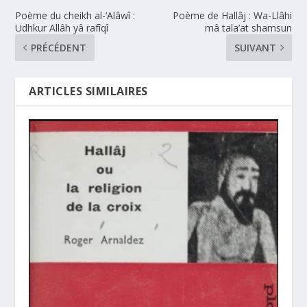
Poème du cheikh al-‘Alâwî :
Poème de Hallâj : Wa-Llâhi
Udhkur Allâh yâ rafîqî
mâ tala’at shamsun
PRÉCÉDENT
SUIVANT
ARTICLES SIMILAIRES