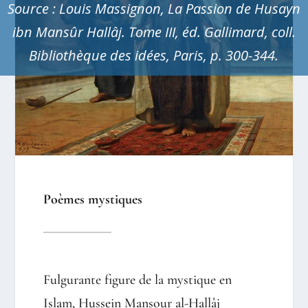
Source :
Louis Massignon, La Passion de Husayn
ibn Mansûr Hallâj. Tome III, éd. Gallimard, coll.
Bibliothèque des idées, Paris, p. 300-344
.
Poèmes mystiques
Fulgurante figure de la mystique en
Islam, Hussein Mansour al-Hallâj