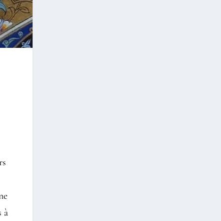
rs
une
s à