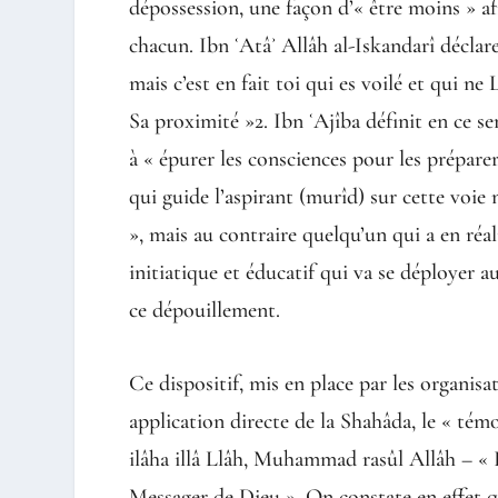
dépossession, une façon d’« être moins » afi
chacun. Ibn ʿAtâʾ Allâh al-Iskandarî déclare
mais c’est en fait toi qui es voilé et qui ne 
Sa proximité »2. Ibn ʿAjîba définit en ce s
à « épurer les consciences pour les préparer 
qui guide l’aspirant (murîd) sur cette voie
», mais au contraire quelqu’un qui a en réa
initiatique et éducatif qui va se déployer au
ce dépouillement.
Ce dispositif, mis en place par les organisa
application directe de la Shahâda, le « tém
ilâha illâ Llâh, Muhammad rasûl Allâh – « 
Messager de Dieu ». On constate en effet q