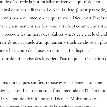
n de découvrir la potentialité universelle qui réside en
 ainsi dans ses Hikam : « Le Réel (al-haqq) n’est pas voilé,
Le vois pas » ou encore « ce qui te voile Dieu, c’est l’excès 
ens le cheminement sur la « voie » (tarîqa) comme consista
à recevoir les lumières des réalités » 3. À ce titre, le cheik
 n’est donc pas quelqu’un qui aurait « quelque chose en plu
lité « beaucoup de choses en moins ». Le dispositif
tour de lui ne vise dès lors rien d’autre que la réalisation 
tions initiatiques soufies, repose essentiellement sur une
oignage » ou l’« attestation » fondamentale de l’Islâm : Lâ
Il n’y a pas de divinité hormis Dieu, et Muhammad est le
ue la première attestation de la Shahâda concerne le