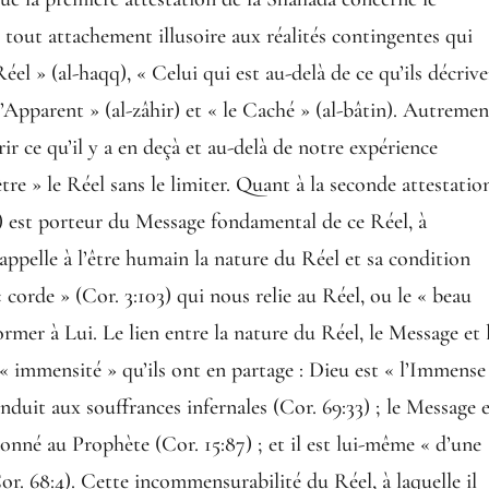
 tout attachement illusoire aux réalités contingentes qui
Réel » (al-haqq), « Celui qui est au-delà de ce qu’ils décriv
« l’Apparent » (al-zâhir) et « le Caché » (al-bâtin). Autreme
ir ce qu’il y a en deçà et au-delà de notre expérience
r être » le Réel sans le limiter. Quant à la seconde attestatio
 est porteur du Message fondamental de ce Réel, à
pelle à l’être humain la nature du Réel et sa condition
 corde » (Cor. 3:103) qui nous relie au Réel, ou le « beau
rmer à Lui. Le lien entre la nature du Réel, le Message et 
’« immensité » qu’ils ont en partage : Dieu est « l’Immense
onduit aux souffrances infernales (Cor. 69:33) ; le Message 
onné au Prophète (Cor. 15:87) ; et il est lui-même « d’une
r. 68:4). Cette incommensurabilité du Réel, à laquelle il