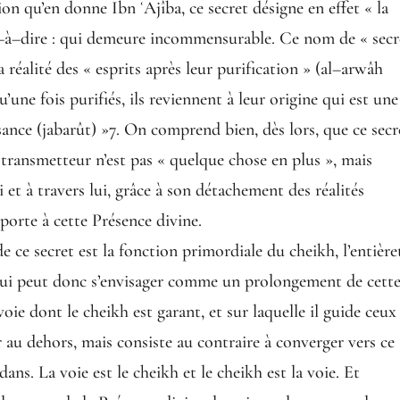
tion qu’en donne Ibn ʿAjîba, ce secret désigne en effet « la
est–à–dire : qui demeure incommensurable. Ce nom de « secr
la réalité des « esprits après leur purification » (al–arwâh
u’une fois purifiés, ils reviennent à leur origine qui est une
ance (jabarût) »7. On comprend bien, dès lors, que ce secr
e transmetteur n’est pas « quelque chose en plus », mais
 et à travers lui, grâce à son détachement des réalités
 porte à cette Présence divine.
e ce secret est la fonction primordiale du cheikh, l’entière
 lui peut donc s’envisager comme un prolongement de cett
ie dont le cheikh est garant, et sur laquelle il guide ceux
er au dehors, mais consiste au contraire à converger vers ce
dans. La voie est le cheikh et le cheikh est la voie. Et