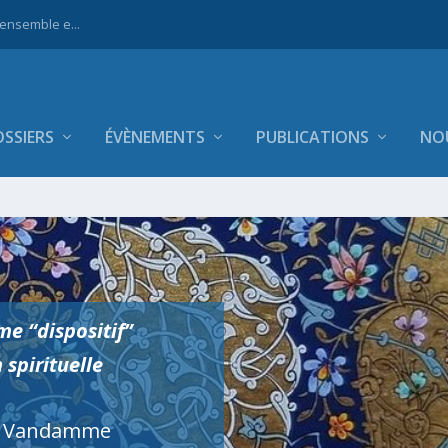
 ensemble e...
SSIERS
ÉVÈNEMENTS
PUBLICATIONS
NO
e “dispositif”
 spirituelle
y Vandamme