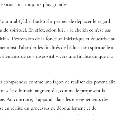
de situations toujours plus grandes.
 Mounir al-Qâdirî Bûdshîsh1 permet de déplacer le regard
de spirituel. En effet, selon lui : « le cheikh ce n’est pas
tif ». L’extension de la fonction initiatique et éducative a
t ainsi d’aborder les finalités de l’éducation spirituelle à
 éléments de ce « dispositif » vers une finalité unique : la
as à comprendre comme une façon de réaliser des potentiali
ir un « être-humain augmenté », comme le proposent la
. Au contraire, il apparaît dans les enseignements des
t en réalité un processus de dépouillement et de