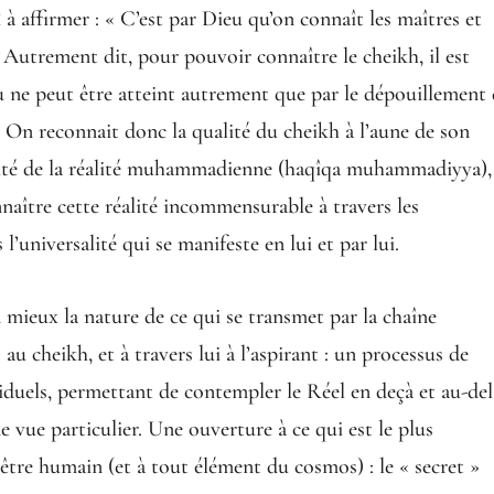
 à affirmer : « C’est par Dieu qu’on connaît les maîtres et
 Autrement dit, pour pouvoir connaître le cheikh, il est
 ne peut être atteint autrement que par le dépouillement
 On reconnait donc la qualité du cheikh à l’aune de son
nsité de la réalité muhammadienne (haqîqa muhammadiyya),
nnaître cette réalité incommensurable à travers les
 l’universalité qui se manifeste en lui et par lui.
 mieux la nature de ce qui se transmet par la chaîne
) au cheikh, et à travers lui à l’aspirant : un processus de
duels, permettant de contempler le Réel en deçà et au-del
e vue particulier. Une ouverture à ce qui est le plus
tre humain (et à tout élément du cosmos) : le « secret »