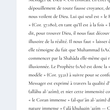
dépouillement de toute fausse croyance, de
nous voilent de Dieu. Lui qui seul est « le 
» (Cor. 37:180), en tant qu’Il est à la fois 
dit, pour trouver Dieu, il nous faut découvr
illusoire de la réalité. Il nous faut « laisse
elle témoigne du fait que Muhammad (sAs)
commencer par la Shahâda elle-même qui rap
illusionnée. Le Prophète (sAs) est donc la «
modèle » (Cor. 33:21) à suivre pour se confo
Messager est exprimé à travers la qualité d
(allâhu al-ʿazîm), et nier cette immensité c
« le Coran immense » (al-qurʾân al-ʿazim) d
nature immense » (ʿalâ khuluqin ʿaẓîm — Co