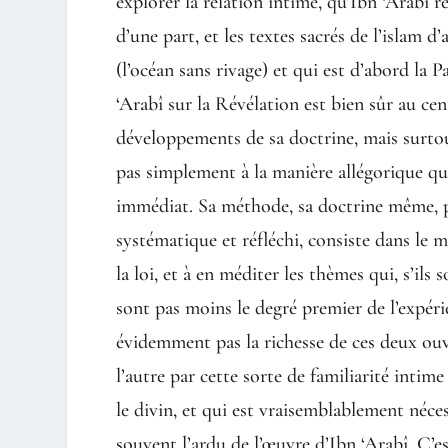
explorer la relation intime, qu’Ibn ‘Arabî
d’une part, et les textes sacrés de l’islam d
(l’océan sans rivage) et qui est d’abord la 
‘Arabî sur la Révélation est bien sûr au cen
développements de sa doctrine, mais surtou
pas simplement à la manière allégorique qu
immédiat. Sa méthode, sa doctrine même, 
systématique et réfléchi, consiste dans le
la loi, et à en méditer les thèmes qui, s’ils
sont pas moins le degré premier de l’expéri
évidemment pas la richesse de ces deux ouv
l’autre par cette sorte de familiarité int
le divin, et qui est vraisemblablement néce
souvent l’ardu de l’œuvre d’Ibn ‘Arabî. C’e