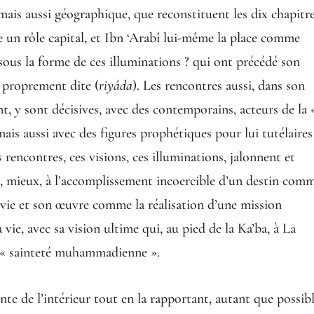
 mais aussi géographique, que reconstituent les dix chapitr
ue un rôle capital, et Ibn ‘Arabî lui-même la place comme
sous la forme de ces illuminations ? qui ont précédé son
e proprement dite (
riyâda
). Les rencontres aussi, dans son
, y sont décisives, avec des contemporains, acteurs de la 
 mais aussi avec des figures prophétiques pour lui tutélaires
rencontres, ces visions, ces illuminations, jalonnent et
n, mieux, à l’accomplissement incoercible d’un destin com
a vie et son œuvre comme la réalisation d’une mission
a vie, avec sa vision ultime qui, au pied de la Ka’ba, à La
la « sainteté muhammadienne ».
te de l’intérieur tout en la rapportant, autant que possibl