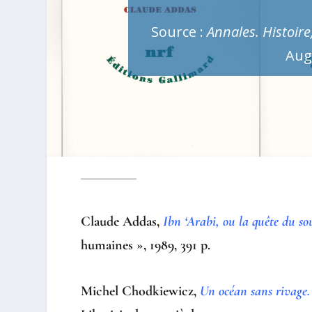
Source :
Annales. Histoire
Aug.
Claude Addas,
Ibn ‘Arabi, ou la quête du so
humaines », 1989, 391 p.
Michel Chodkiewicz,
Un océan sans rivage. 