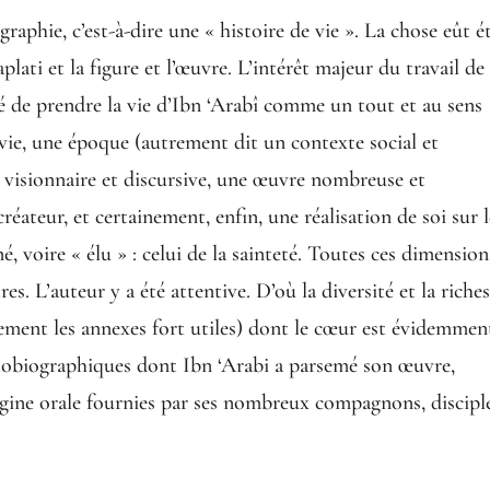
ographie, c’est-à-dire une « histoire de vie ». La chose eût é
plati et la figure et l’œuvre. L’intérêt majeur du travail de
 de prendre la vie d’Ibn ‘Arabî comme un tout et au sens
 vie, une époque (autrement dit un contexte social et
is visionnaire et discursive, une œuvre nombreuse et
ateur, et certainement, enfin, une réalisation de soi sur l
iné, voire « élu » : celui de la sainteté. Toutes ces dimension
tres. L’auteur y a été attentive. D’où la diversité et la riche
ement les annexes fort utiles) dont le cœur est évidemmen
tobiographiques dont Ibn ‘Arabi a parsemé son œuvre,
rigine orale fournies par ses nombreux compagnons, discipl