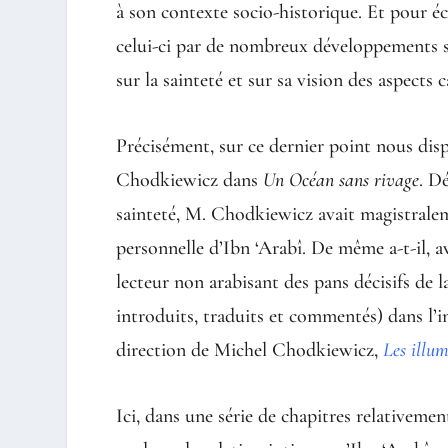
à son contexte socio-historique. Et pour écla
celui-ci par de nombreux développements s
sur la sainteté et sur sa vision des aspects 
Précisément, sur ce dernier point nous dis
Chodkiewicz dans
Un
Océan sans rivage
. D
sainteté, M. Chodkiewicz avait magistraleme
personnelle d’Ibn ‘Arabî. De même a-t-il, av
lecteur non arabisant des pans décisifs de l
introduits, traduits et commentés) dans 
direction de Michel Chodkiewicz,
Les illu
Ici, dans une série de chapitres relativem