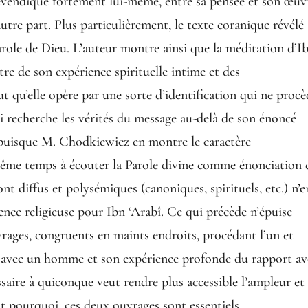
 revendique fortement lui-même, entre sa pensée et son œuv
’autre part. Plus particulièrement, le texte coranique révélé
Parole de Dieu. L’auteur montre ainsi que la méditation d’I
tre de son expérience spirituelle intime et des
t qu’elle opère par une sorte d’identification qui ne proc
i recherche les vérités du message au-delà de son énoncé
puisque M. Chodkiewicz en montre le caractère
 même temps à écouter la Parole divine comme énonciation 
 sont diffus et polysémiques (canoniques, spirituels, etc.) n’e
ence religieuse pour Ibn ‘Arabî. Ce qui précède n’épuise
rages, congruents en maints endroits, procédant l’un et
ime avec un homme et son expérience profonde du rapport av
ssaire à quiconque veut rendre plus accessible l’ampleur et
st pourquoi, ces deux ouvrages sont essentiels.