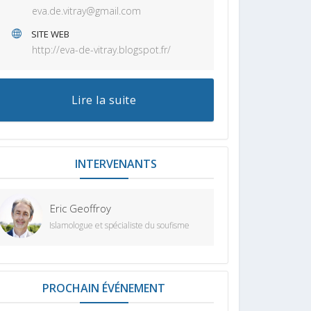
eva.de.vitray@gmail.com
SITE WEB
http://eva-de-vitray.blogspot.fr/
Lire la suite
INTERVENANT
Eric Geoffroy
Islamologue et spécialiste du soufisme
PROCHAIN ÉVÉNEMENT