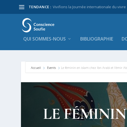
TENDANCE :
Vivifions la Journée internationale du vivre
QUI SOMMES-NOUS
BIBLIOGRAPHIE
DO
Accueil
Events
Le féminin en islam chez Ibn Arabi et l’émir Ab
LE FÉMININ