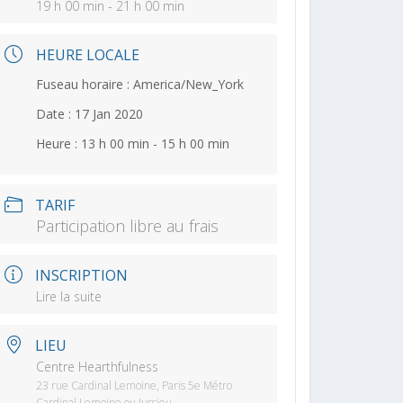
19 h 00 min - 21 h 00 min
HEURE LOCALE
Fuseau horaire :
America/New_York
Date :
17 Jan 2020
Heure :
13 h 00 min - 15 h 00 min
TARIF
Participation libre au frais
INSCRIPTION
Lire la suite
LIEU
Centre Hearthfulness
23 rue Cardinal Lemoine, Paris 5e Métro
Cardinal Lemoine ou Jussieu