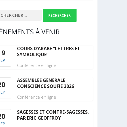
ercher :
ÈNEMENTS À VENIR
COURS D’ARABE “LETTRES ET
19
SYMBOLIQUE”
SEP
Conférence en ligne
ASSEMBLÉE GÉNÉRALE
20
CONSCIENCE SOUFIE 2026
SEP
Conférence en ligne
SAGESSES ET CONTRE-SAGESSES,
20
PAR ERIC GEOFFROY
SEP