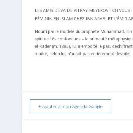
LES AMIS D’
EVA DE VITRAY-MEYEROVITCH
VOUS 
FÉMININ EN ISLAM CHEZ IBN ARABI ET L’ÉMIR AB
Nourri par le modèle du prophète Muhammad, Ibn ‘
spiritualités confondues – la primauté métaphysique
el-Kader (m. 1883), lui a emboîté le pas, déchiffran
maître, selon lui, n’aurait pas entièrement dévoilé.
+ Ajouter à mon Agenda Google