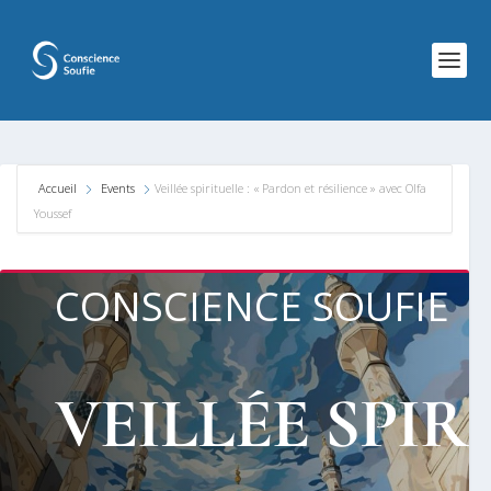
Accueil
Events
Veillée spirituelle : « Pardon et résilience » avec Olfa
Youssef
CONSCIENCE SOUFIE
VEILLÉE SPIR