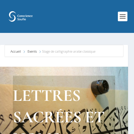
Accueil
Events
Stage de calligraphie arabe classique
LETTRES
SACRÉES ET