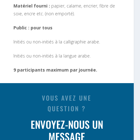
Matériel fourni :
papier, calame, encrier, fibre de
soie, encre etc. (non emporté).
Public : pour tous
Initiés ou non-initiés à la calligraphie arabe.
Initiés ou non-initiés à la langue arabe.
9 participants maximum par journée.
VOUS AVEZ UNE
QUESTION ?
ENVOYEZ-NOUS UN
MESSAGE