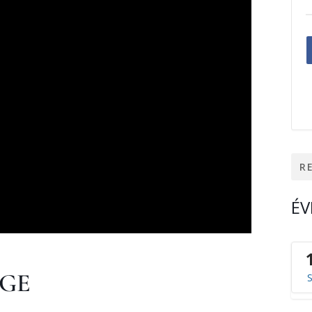
Rech
ÉV
AGE