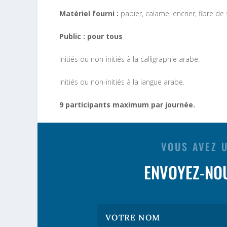
Matériel fourni :
papier, calame, encrier, fibre de 
Public : pour tous
Initiés ou non-initiés à la calligraphie arabe.
Initiés ou non-initiés à la langue arabe.
9 participants maximum par journée.
VOUS AVEZ 
ENVOYEZ-NO