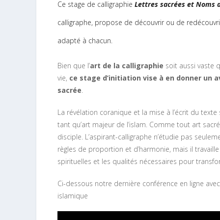
Ce stage de calligraphie
Lettres sacrées et Noms d
calligraphe, propose de découvrir ou de redécouvrir
adapté à chacun.
Bien que l’
art de la calligraphie
soit aussi vaste 
vie,
ce stage d’initiation vise à en
donner un av
sacrée
.
La révélation coranique et la mise à l’écrit du texte s
tant qu’art majeur de l’islam. Comme tout art sacré
disciple. L’aspirant-calligraphe n’étudie pas seulem
règles de proportion et d’harmonie, mais il travaill
spirituelles et les qualités nécessaires pour transfo
Ci-dessous notre dernière conférence en ligne avec 
islamique