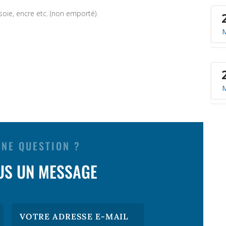
soie, encre etc. (non emporté).
UNE QUESTION ?
US UN MESSAGE