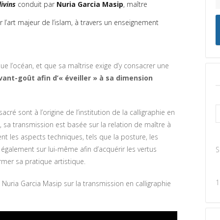
ivins
conduit par
Nuria Garcia Masip
, maître
 l’art majeur de l’islam, à travers un enseignement
que l’océan, et que sa maîtrise exige d’y consacrer une
ant-goût afin d’« éveiller » à sa dimension
acré sont à l’origine de l’institution de la calligraphie en
, sa transmission est basée sur la relation de maître à
ent les aspects techniques, tels que la posture, les
e également sur lui-même afin d’acquérir les vertus
S
rmer sa pratique artistique.
1
Nuria Garcia Masip sur la transmission en calligraphie