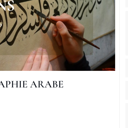
NS
P
APHIE ARABE