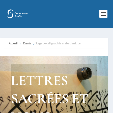
Accueil
Events
Stage de calligraphie arabe classique
LETTRES
SACRÉES ET