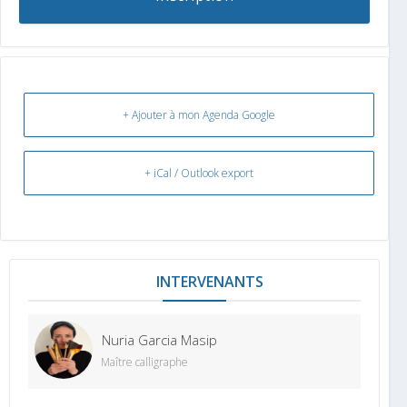
+ Ajouter à mon Agenda Google
+ iCal / Outlook export
INTERVENANT
Nuria Garcia Masip
Maître calligraphe