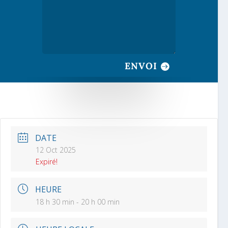
ENVOI
DATE
12 Oct 2025
Expiré!
HEURE
18 h 30 min - 20 h 00 min