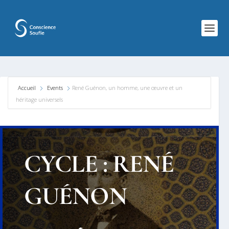
Accueil
Events
René Guénon, un homme, une œuvre et un
héritage universels
CYCLE : RENÉ
GUÉNON