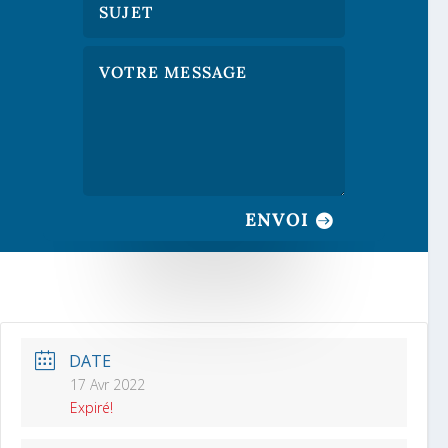
ENVOI
DATE
17 Avr 2022
Expiré!