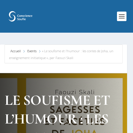
Accueil
Events
« Le soufisme et l’humour : les contes de Joha, un
enseignement initiatique », par Faouzi Skali
LE SOUFISME ET
L’HUMOUR :
LES