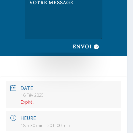
ENVOI
DATE
16 Fév 2025
Expiré!
HEURE
18 h 30 min - 20 h 00 min