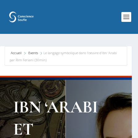
Accueil
Events
Le langage symbolique dans l’oeuvre d’Ibn ‘Arabi
par Rim Feriani (30min)
IBN ‘ARABI
ET