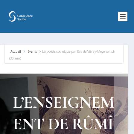
Accueil
Events
La poésie cosmique par Eva de Vitray-Meyerovitch
(30min)
L’ENSEIGNEM
ENT DE RÛMÎ