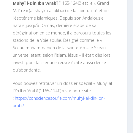
Muhyî l-Dîn Ibn ‘Arabî
(1165-1240) est le « Grand
Maître » (al-shaykh al-akbar) de la spiritualité et de
l’ésotérisme islamiques. Depuis son Andalousie
natale jusqu’à Damas, dernière étape de sa
pérégrination en ce monde, il a parcouru toutes les
stations de la Voie soufie. Désigné comme le «
Sceau muhammadien de la sainteté » – le Sceau
universel étant, selon l’islam, Jésus – il était dès lors
investi pour laisser une œuvre écrite aussi dense
qu’abondante.
Vous pouvez retrouver un dossier spécial « Muhyî al-
Dîn Ibn ‘Arabî (1165-1240) » sur notre site
:
https://consciencesoufie.com/muhyi-al-din-ibn-
arabi/