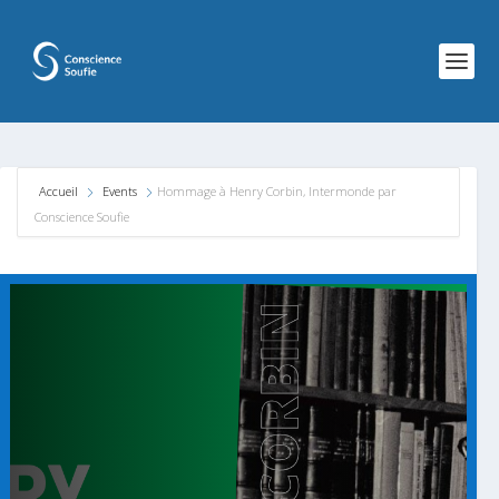
Accueil
Events
Hommage à Henry Corbin, Intermonde par
Conscience Soufie