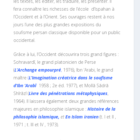
les textes, les éditer, les traduire, les présenter. Il
fera connaître les richesses de l’école d’Ispahan à
l’Occident et à l’Orient.
Ses ouvrages restent à nos
jours l’une des plus grandes expositions du
soufisme persan classique disponible pour un public
occidental.
Grâce à lui, l’Occident découvrira trois grand figures :
Sohravardî, le grand platonicien de Perse
(
L’Archange empourpré
,
1976), Ibn ‘Arabi, le grand
maître
(
L’Imagination créatrice dans le soufisme
d’Ibn ’Arabī
1958 ; 2e éd. 1977), et Mollā Sādrā
Shīrāzī (
Livre des pénétrations métaphysiques
,
1964). Il laissera également deux grandes références
majeures en philosophie islamique :
Histoire de la
philosophie islamique
,
et
E
n Islam iranien
(t.
I
et
II
,
1971 ; t.
III
et
IV
, 1973).