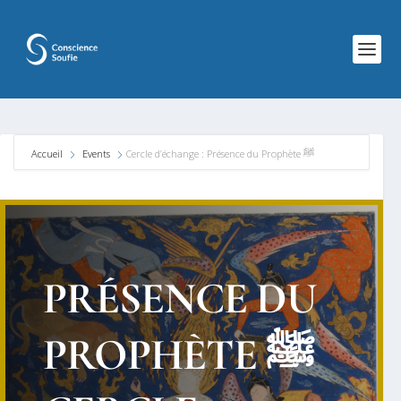
Accueil
Events
Cercle d’échange : Présence du Prophète ﷺ
PRÉSENCE DU
PROPHÈTE ﷺ