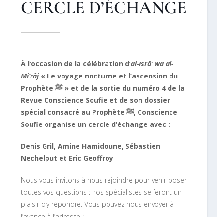
CERCLE D’ÉCHANGE
À l’occasion de la célébration d’
al-
Isrâ’ wa al-
Mi‘râj
« Le voyage nocturne et l’ascension du
Prophète
ﷺ
»
et
de la sortie du numéro 4 de la
Revue Conscience Soufie
et de son dossier
spécial consacré au Prophète
ﷺ
, Conscience
Soufie organise un cercle d’échange avec :
Denis Gril, Amine Hamidoune, Sébastien
Nechelput et Eric Geoffroy
Nous vous invitons à nous rejoindre pour venir poser
toutes vos questions : nos spécialistes se feront un
plaisir d’y répondre. Vous pouvez nous envoyer à
l’avance à l’adresse :