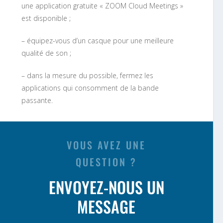
une application gratuite « ZOOM Cloud Meetings »
est disponible ;
– équipez-vous d’un casque pour une meilleure
qualité de son ;
– dans la mesure du possible, fermez les
applications qui consomment de la bande
passante.
VOUS AVEZ UNE
QUESTION ?
ENVOYEZ-NOUS UN
MESSAGE