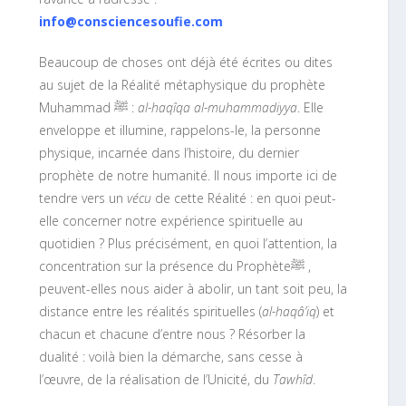
info@consciencesoufie.com
Beaucoup de choses ont déjà été écrites ou dites
au sujet de la Réalité métaphysique du prophète
Muhammad
ﷺ
:
al-haqîqa al-muhammadiyya
. Elle
enveloppe et illumine, rappelons-le, la personne
physique, incarnée dans l’histoire, du dernier
prophète de notre humanité. Il nous importe ici de
tendre vers un
vécu
de cette Réalité : en quoi peut-
elle concerner notre expérience spirituelle au
quotidien ? Plus précisément, en quoi l’attention, la
concentration sur la présence du Prophète
ﷺ
,
peuvent-elles nous aider à abolir, un tant soit peu, la
distance entre les réalités spirituelles (
al-haqâ’iq
) et
chacun et chacune d’entre nous ? Résorber la
dualité : voilà bien la démarche, sans cesse à
l’œuvre, de la réalisation de l’Unicité, du
Tawhîd
.