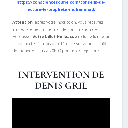
https://consciencesoufie.com/conseils-de-
lecture-le-prophete-muhammad/
Attention
, après votre inscription, vous recevrez
immédiatement un e-mail de confirmation de
Helloasso.
Votre billet Helloasso
inclut le lien pour
se connecter à la visioconférence sur zoom. Il suffit
de cliquer dessus à 20h00 pour nous rejoindre.
INTERVENTION DE
DENIS GRIL