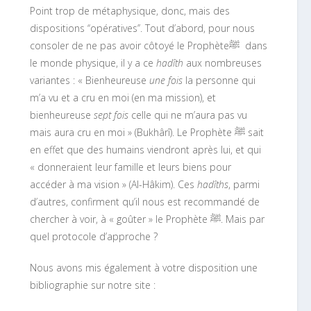
Point trop de métaphysique, donc, mais des
dispositions ‘‘opératives’’. Tout d’abord, pour nous
consoler de ne pas avoir côtoyé le Prophèteﷺ dans
le monde physique, il y a ce
hadîth
aux nombreuses
variantes : « Bienheureuse
une fois
la personne qui
m’a vu et a cru en moi (en ma mission), et
bienheureuse
sept fois
celle qui ne m’aura pas vu
mais aura cru en moi » (Bukhârî). Le Prophète ﷺ sait
en effet que des humains viendront après lui, et qui
« donneraient leur famille et leurs biens pour
accéder à ma vision » (Al-Hâkim). Ces
hadîths
, parmi
d’autres, confirment qu’il nous est recommandé de
chercher à voir, à « goûter » le Prophète ﷺ. Mais par
quel protocole d’approche ?
Nous avons mis également à votre disposition une
bibliographie sur notre site :